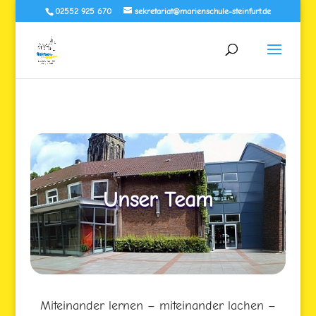
02552 925 670
sekretariat@marienschule-steinfurt.de
Unser Team
Miteinander lernen – miteinander lachen –