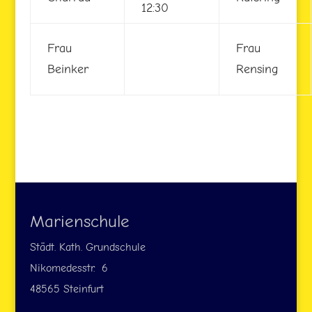
12:30
Frau
Frau
Beinker
Rensing
Marienschule
Städt. Kath. Grundschule
Nikomedesstr. 6
48565 Steinfurt