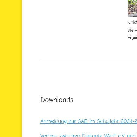
Kris
Stell
Ergä
Downloads
Anmeldung zur SAE im Schuljahr 2024-
Vertrag zwischen Diakonie WesT e.V. und 