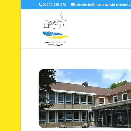
02552 925 670
sekretariat@marienschule-steinfurt.d