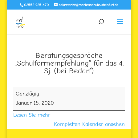
02552 925 670
sekretariat@marienschule-steinfurt.de
Beratungsgespräche
„Schulformempfehlung“ für das 4.
Sj. (bei Bedarf)
Beratungsgespräche
Ganztägig
„Schulformempfehlung“
Januar 15, 2020
für
Lesen Sie mehr
das
Kompletten Kalender ansehen
4.
Sj.