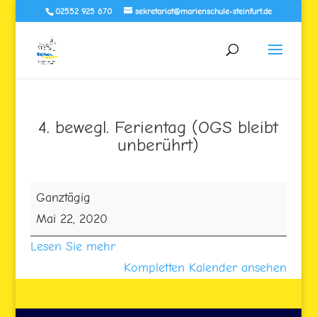
02552 925 670
sekretariat@marienschule-steinfurt.de
4. bewegl. Ferientag (OGS bleibt
unberührt)
4.
Ganztägig
bewegl.
Mai 22, 2020
Ferientag
Lesen Sie mehr
(OGS
Kompletten Kalender ansehen
bleibt
unberührt)