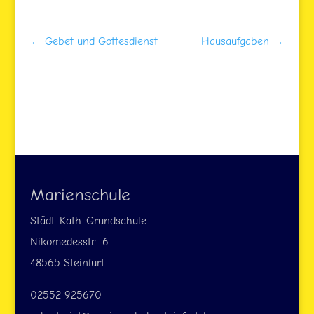
←
Gebet und Gottesdienst
Hausaufgaben
→
Marienschule
Städt. Kath. Grundschule
Nikomedesstr. 6
48565 Steinfurt
02552 925670