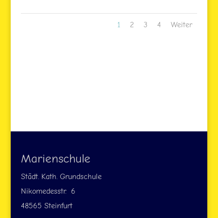
1
2
3
4
Weiter
Marienschule
Städt. Kath. Grundschule
Nikomedesstr. 6
48565 Steinfurt